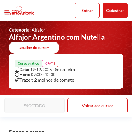
Entrar
Cadastrar
Categoria:
Alfajor
Alfajor Argentino com Nutella
Detalhes do curso
Curso prático
GRÁTIS
Data:
19/12/2025
-
Sexta-feira
Hora:
09:00
-
12:00
Trazer: 2 molhos de tomate
ESGOTADO
Voltar aos cursos