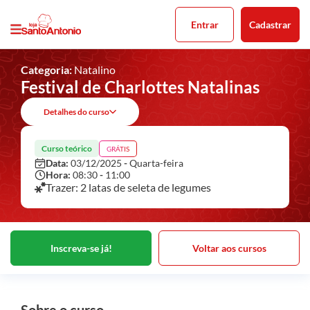
Entrar
Cadastrar
Categoria:
Natalino
Festival de Charlottes Natalinas
Detalhes do curso
Curso teórico
GRÁTIS
Data:
03/12/2025
-
Quarta-feira
Hora:
08:30
-
11:00
Trazer: 2 latas de seleta de legumes
Inscreva-se já!
Voltar aos cursos